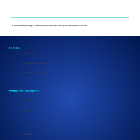
Em breve teremos uma página rica com detalhes de cada brinquedo para você conhecer todos eles.
Contato
47 9972.38663
playdiversaojoinville@gmail.com
Rua José Cabral, 240 - Araquari-SC
Formas de Pagamento
Cartão de Crédito
Dinheiro
Pix
Cripto Moeda