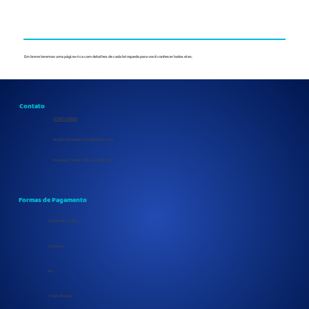
Em breve teremos uma página rica com detalhes de cada brinquedo para você conhecer todos eles.
Contato
47 9972.38663
playdiversaojoinville@gmail.com
Rua José Cabral, 240 - Araquari-SC
Formas de Pagamento
Cartão de Crédito
Dinheiro
Pix
Cripto Moeda