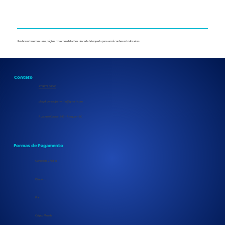
Em breve teremos uma página rica com detalhes de cada brinquedo para você conhecer todos eles.
Contato
47 9972.38663
playdiversaojoinville@gmail.com
Rua José Cabral, 240 - Araquari-SC
Formas de Pagamento
Cartão de Crédito
Dinheiro
Pix
Cripto Moeda